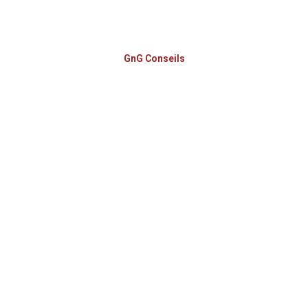
GnG Conseils
ADM Conseil
Devenir partenaire